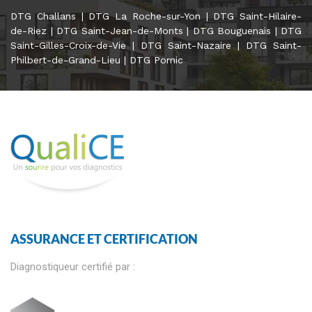
DTG Challans
|
DTG La Roche-sur-Yon
|
DTG Saint-Hilaire-
de-Riez
|
DTG Saint-Jean-de-Monts
|
DTG Bouguenais
|
DTG
Saint-Gilles-Croix-de-Vie
|
DTG Saint-Nazaire
|
DTG Saint-
Philbert-de-Grand-Lieu
|
DTG Pornic
ASSURANCE ET CERTIFICATION
Diagnostiqueur certifié par :